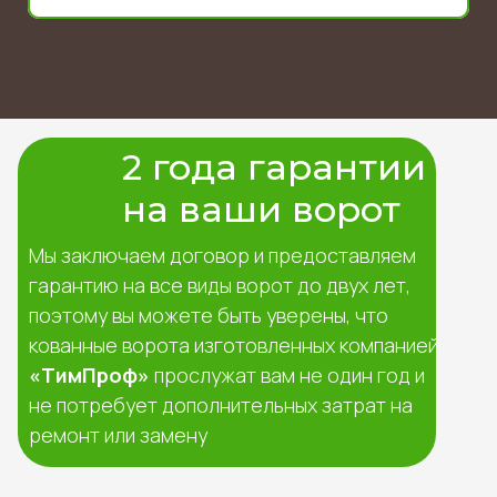
2 года гарантии
на ваши ворот
Мы заключаем договор и предоставляем
гарантию на все виды ворот до двух лет,
поэтому вы можете быть уверены, что
кованные ворота изготовленных компанией
«ТимПроф»
прослужат вам не один год и
не потребует дополнительных затрат на
ремонт или замену