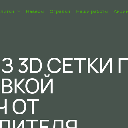
алитки
Навесы
Оградки
Наши работы
Акци
З 3D СЕТКИ 
ОВКОЙ
Ч ОТ
ДИТЕЛЯ