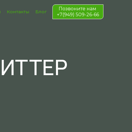
Позвоните нам
и
Контакты
Блог
+7(949) 509-26-66
ГИТТЕР